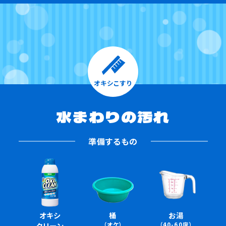
オキシこすり
水まわりの汚れ
準備するもの
オキシ
桶
お湯
クリーン
（オケ）
（40-60度）