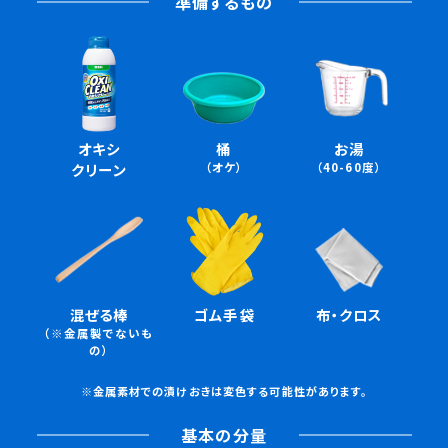
準備するもの
オキシ
桶
お湯
クリーン
（オケ）
（40-60度）
混ぜる棒
ゴム手袋
布・クロス
（※金属製でないも
の）
※金属素材での漬けおきは変色する可能性があります。
基本の分量