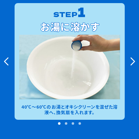
1
STEP
40℃〜60℃のお湯とオキシクリーンを混ぜた溶
液へ、換気扇を入れます。