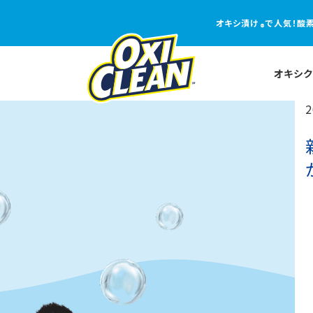
オキシ漬け
で人気！酸
®
オキシ
2