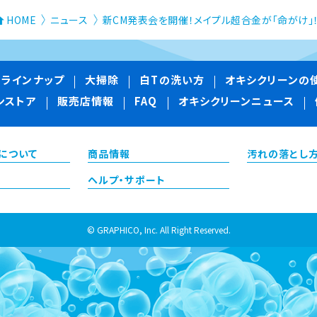
HOME
ニュース
新CM発表会を開催！メイプル超合金が「命がけ」
品ラインナップ
大掃除
白Tの洗い方
オキシクリーンの
ンストア
販売店情報
FAQ
オキシクリーンニュース
について
商品情報
汚れの落とし
ヘルプ・サポート
© GRAPHICO, Inc. All Right Reserved.